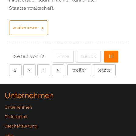
Pilotversuch läuft mit einer kantonalen
Staatsanwaltschaft.
weiterlesen
Seite 1 von 12
Erste
zurück
[1]
2
3
4
5
weiter
letzte
Unternehmen
Unternehmen
Philosophie
Geschäftsleitung
Jobs