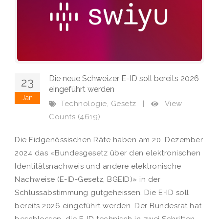
Die neue Schweizer E-ID soll bereits 2026
23
eingeführt werden
Jan
,
View
Technologie
Gesetz
|
Counts (4619)
Die Eidgenössischen Räte haben am 20. Dezember
2024 das «Bundesgesetz über den elektronischen
Identitätsnachweis und andere elektronische
Nachweise (E-ID-Gesetz, BGEID)» in der
Schlussabstimmung gutgeheissen. Die E-ID soll
bereits 2026 eingeführt werden. Der Bundesrat hat