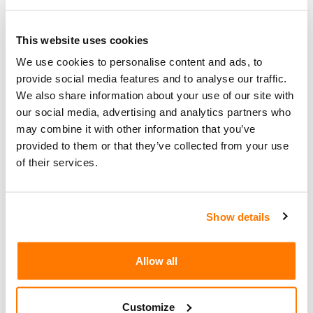
Künstliche Intelligenz-Grossmutter
23
verplempert die Zeit von Telefonbetrügern
Jan
,
View Counts
KI
Technologie
|
This website uses cookies
(1623)
We use cookies to personalise content and ads, to
provide social media features and to analyse our traffic.
Der britische Mobilfunkanbieter O2 will seine
We also share information about your use of our site with
Kundschaft nach Kräften vor Telefonbetrügern
our social media, advertising and analytics partners who
schützen. Neben der Spambekämpfung, Diensten
may combine it with other information that you’ve
provided to them or that they’ve collected from your use
zur Anruferidentifizierung und der millionenfachen
of their services.
intelligenten Blockade von verdächtigen SMS und
Anrufen wurde jetzt die Künstliche Intelligenz-Bot-
Grossmutter «dAIsy» entwickelt. Der KI-Bot «dAIsy»
Show details
(Daisy) soll mit den Betrügern dank Künstlicher
Intelligenz am Telefon so lange wie möglich
sprechen. Das verplempert deren Zeit und hält sie
Allow all
von andern Senioren f...
Customize