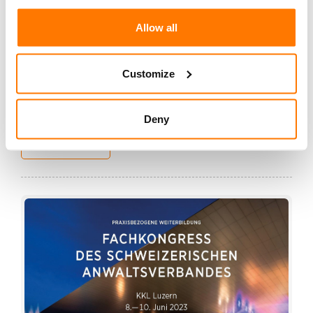
Mittels der Schaffung der sicheren Plattform
«Justitia.Swiss» und der eJustizakte-Applikation
Allow all
JAA soll die komplette Digitalisierung der Justiz bis
2027 verwirklicht werden. Der Bund liefert dafür die
Customize
Gesetzesgrundlage mit dem derzeit entstehenden
«Bundesgesetz...
Deny
weiterlesen