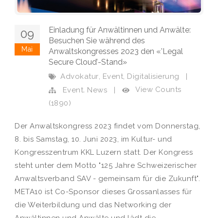
Einladung für Anwältinnen und Anwälte:
09
Besuchen Sie während des
Mai
Anwaltskongresses 2023 den «’Legal
Secure Cloud’-Stand»
,
,
Advokatur
Event
Digitalisierung
|
,
View Counts
Event
News
|
(1890)
Der Anwaltskongress 2023 findet vom Donnerstag,
8. bis Samstag, 10. Juni 2023, im Kultur- und
Kongresszentrum KKL Luzern statt. Der Kongress
steht unter dem Motto "125 Jahre Schweizerischer
Anwaltsverband SAV - gemeinsam für die Zukunft".
META10 ist Co-Sponsor dieses Grossanlasses für
die Weiterbildung und das Networking der
Anwältinnen und Anwälte und lädt die