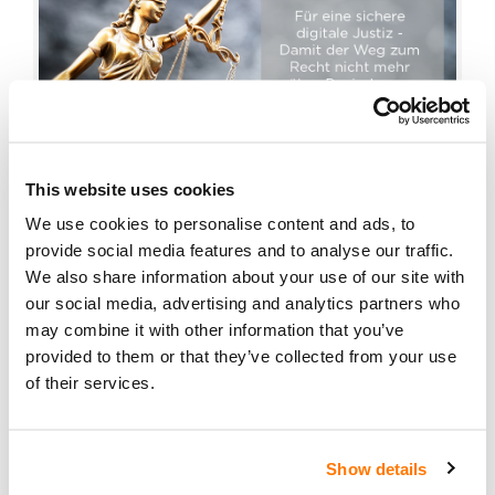
This website uses cookies
Projekt Justitia 4.0: Mit 89 Millionen Franken
13
We use cookies to personalise content and ads, to
bis 2027 die Schweizer Justiz digitalisieren
provide social media features and to analyse our traffic.
Jun
,
,
Advokatur
Gesetz
Digitalisierung
|
We also share information about your use of our site with
View Counts (2031)
News
|
our social media, advertising and analytics partners who
may combine it with other information that you’ve
2015 hat der Bundesrat eine Bundeslösung für die
provided to them or that they’ve collected from your use
Digitalisierung der Schweizer Justiz aus
of their services.
Kostengründen verworfen. Deshalb nahmen die
Justizbeteiligten die Sache selbst in die Hand. Aus
Show details
dieser Initiative entstand das Projekt Justitia 4.0: