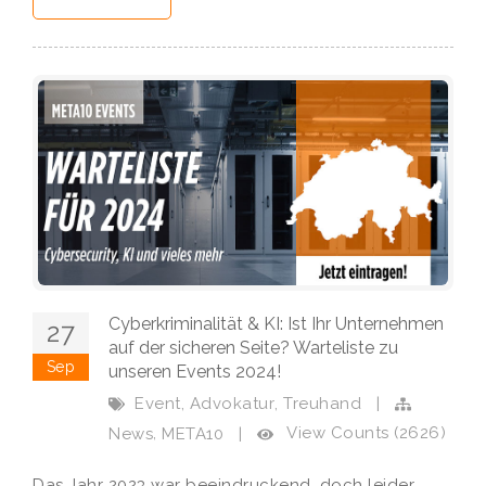
Cyberkriminalität & KI: Ist Ihr Unternehmen
27
auf der sicheren Seite? Warteliste zu
Sep
unseren Events 2024!
,
,
Event
Advokatur
Treuhand
|
,
View Counts (2626)
News
META10
|
Das Jahr 2023 war beeindruckend, doch leider