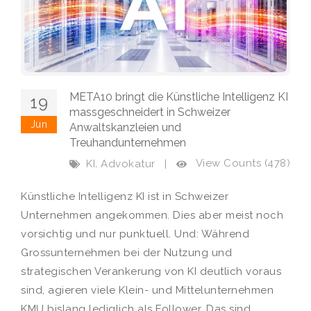
META10 bringt die Künstliche Intelligenz KI
19
massgeschneidert in Schweizer
Jun
Anwaltskanzleien und
Treuhandunternehmen
,
View Counts (478)
KI
Advokatur
|
Künstliche Intelligenz KI ist in Schweizer
Unternehmen angekommen. Dies aber meist noch
vorsichtig und nur punktuell. Und: Während
Grossunternehmen bei der Nutzung und
strategischen Verankerung von KI deutlich voraus
sind, agieren viele Klein- und Mittelunternehmen
KMU bislang lediglich als Follower. Das sind