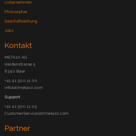
Unternehmen
Philosophie
Geschäftsleitung
Jobs
Kontakt
META10 AG
Haldenstrasse 5
6340 Baar
+41 41 500 11 00
info(at)meta10.com
Support
+41 41 500 11 05
CustomerService(at)meta10.com
Partner