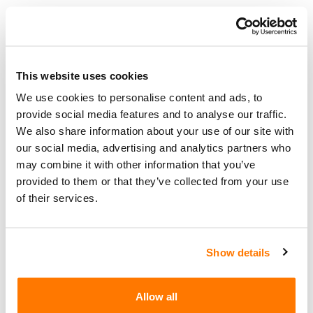
E-Mail
Verschlüsselung
Pro Email
CHF 429.-
CHF 42.-
This website uses cookies
Domain
We use cookies to personalise content and ads, to
provide social media features and to analyse our traffic.
Pro Email
CHF 75.-
CHF 9.-
We also share information about your use of our site with
Account
our social media, advertising and analytics partners who
may combine it with other information that you’ve
E-Mail
provided to them or that they’ve collected from your use
Signierung
of their services.
Pro Email
CHF 495.-
Domain
Show details
Pro Email
CHF 27.-
CHF 5.-
Account
Allow all