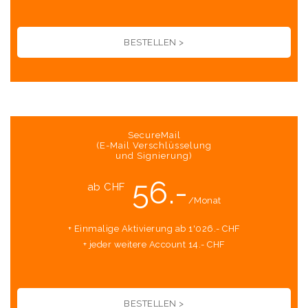
BESTELLEN >
SecureMail
(E-Mail Verschlüsselung
und Signierung)
56.-
ab CHF
/Monat
+ Einmalige Aktivierung ab 1'026.- CHF
+ jeder weitere Account 14.- CHF
BESTELLEN >