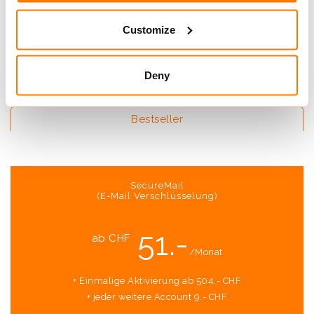
*Sämtliche Preise verstehen sich exkl. MwSt.
Customize
Deny
Bestseller
SecureMail
(E-Mail Verschlüsselung)
51.-
ab CHF
/Monat
+ Einmalige Aktivierung ab 504.- CHF
+ jeder weitere Account 9.- CHF