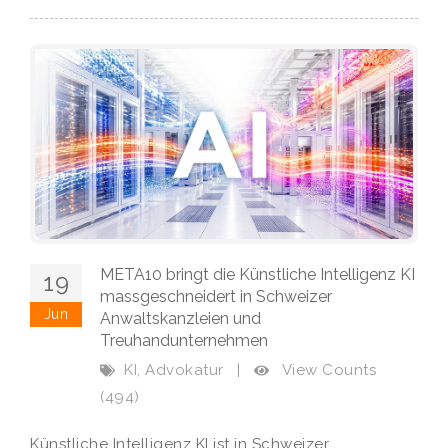
META10 bringt die Künstliche Intelligenz KI
19
massgeschneidert in Schweizer
Jun
Anwaltskanzleien und
Treuhandunternehmen
,
View Counts
KI
Advokatur
|
(494)
Künstliche Intelligenz KI ist in Schweizer