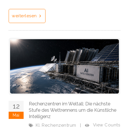
weiterlesen
Rechenzentren im Weltall: Die nächste
12
Stufe des Wettrennens um die Künstliche
Mai
Intelligenz
,
View Counts
KI
Rechenzentrum
|