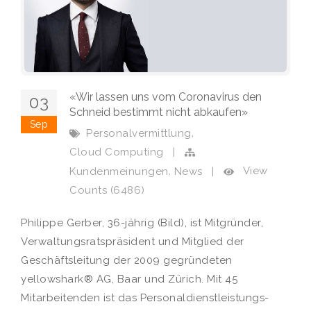
«Wir lassen uns vom Coronavirus den
03
Schneid bestimmt nicht abkaufen»
Sep
,
Personalvermittlung
Cloud Computing
|
,
View
Kundenmeinungen
News
|
Counts (6486)
Philippe Gerber, 36-jährig (Bild), ist Mitgründer,
Verwaltungsratspräsident und Mitglied der
Geschäftsleitung der 2009 gegründeten
yellowshark® AG, Baar und Zürich. Mit 45
Mitarbeitenden ist das Personaldienstleistungs-