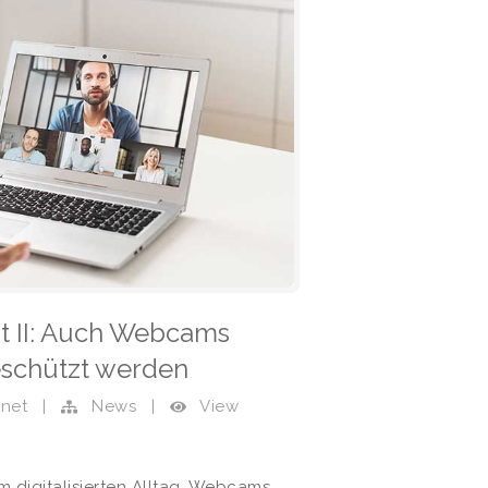
it II: Auch Webcams
schützt werden
View
rnet
|
News
|
 digitalisierten Alltag. Webcams