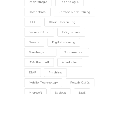
Rechtsfrage
Technologie
Homeoffice
Personalvermittlung
SECO
Cloud Computing
Secure Cloud
E-Signature
Gesetz
Digitalisierung
Bundesgericht
Sonnenstrom
IT-Sciherheit
Advokatur
ESAF
Phishing
Mobile Technology
Repair Cafés
Microsoft
Backup
SaaS
Mobile Technologie
KMU
KI
Tipp
Brokersoftware
Archivierung
Treuhand