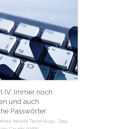
it IV: Immer noch
en und auch
he Passwörter
,
,
,
erheit
Mobile Technology
Tipp
iew Counts (7488)