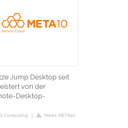
utze Jump Desktop seit
eistert von der
Remote-Desktop-
,
d Computing
|
News
META10