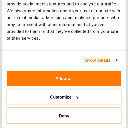
Plattform verbunden sind, um eine reibungslose
provide social media features and to analyse our traffic.
Integration in den Arbeitsalltag der
We also share information about your use of our site with
Justizbehörden und aller Nutzerinnen und
our social media, advertising and analytics partners who
may combine it with other information that you’ve
Nutzer zu ermöglichen.
provided to them or that they’ve collected from your use
All diese gründlichen Tests waren notwendig, um
of their services.
eine solide Grundlage für die Einführung der
Plattform «Justitia.Swiss» zu schaffen. Damit soll
das Vertrauen der Nutzerinnen und Nutzer in das
Show details
System bestmöglich gestärkt werden. Mit der
erfolgreichen Durchführung dieser Tests ist
Allow all
"Justitia.Swiss" nunmehr grundsätzlich bereit, die
Effizienz und Zugänglichkeit der Schweizer Justiz
mittels der Digitalisierung zu verbessern.
Customize
Deny
Erster Pilotversuch mit der
Staatanwaltschaft des Kantons