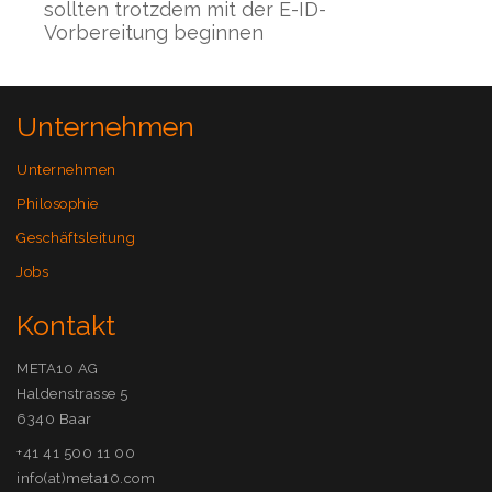
sollten trotzdem mit der E-ID-
T
Vorbereitung beginnen
Unternehmen
Unternehmen
Philosophie
Geschäftsleitung
Jobs
Kontakt
META10 AG
Haldenstrasse 5
6340 Baar
+41 41 500 11 00
info(at)meta10.com