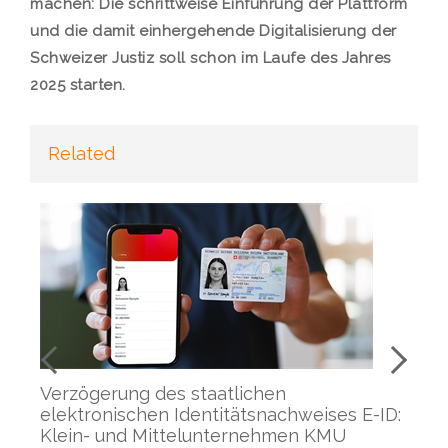
machen: Die schrittweise Einführung der Plattform
und die damit einhergehende Digitalisierung der
Schweizer Justiz soll schon im Laufe des Jahres
2025 starten.
Related
–
Verzögerung des staatlichen
ME
elektronischen Identitätsnachweises E-ID:
KI
Klein- und Mittelunternehmen KMU
An