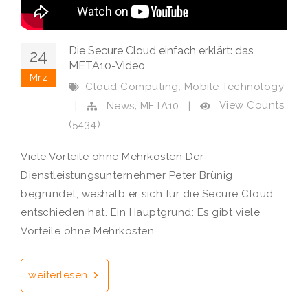
Die Secure Cloud einfach erklärt: das
24
META10-Video
Mrz
,
Cloud Computing
Mobile Technology
,
View Counts
|
News
META10
|
(5434)
Viele Vorteile ohne Mehrkosten Der
Dienstleistungsunternehmer Peter Brünig
begründet, weshalb er sich für die Secure Cloud
entschieden hat. Ein Hauptgrund: Es gibt viele
Vorteile ohne Mehrkosten.
weiterlesen