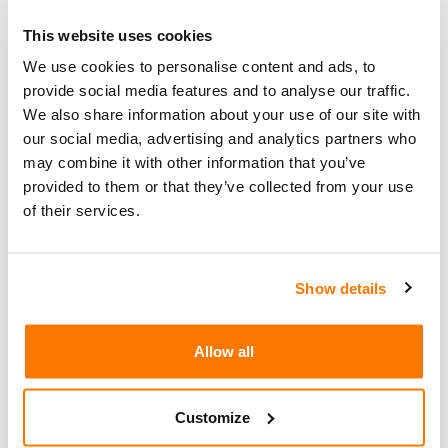
Google beim Google Assistant, Amazon bei Alexa
This website uses cookies
und Microsoft bei Skype nicht nur auf das
We use cookies to personalise content and ads, to
«maschinelle Lernen» gesetzt. Vielmehr wurden
provide social media features and to analyse our traffic.
Teile der Mitschnitte seit Jahren auch von
We also share information about your use of our site with
Menschen abgehört und abgetippt. Das ist
our social media, advertising and analytics partners who
namentlich für Berufsgeheimnisträger wie Ärzte
may combine it with other information that you’ve
und Anwälte im Zeitalter der immer
provided to them or that they’ve collected from your use
ausgeklügelteren Assistenzsoftwares ein
of their services.
Fingerzeig, mit den ihnen berufli...
Show details
weiterlesen
Allow all
Customize