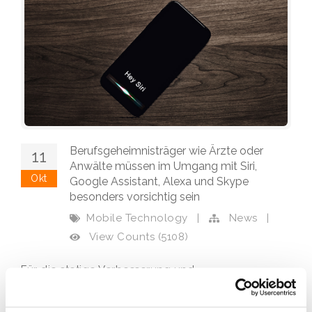
Berufsgeheimnisträger wie Ärzte oder
11
Anwälte müssen im Umgang mit Siri,
Okt
Google Assistant, Alexa und Skype
besonders vorsichtig sein
Mobile Technology
|
News
|
View Counts (5108)
Für die stetige Verbesserung und
Weiterentwicklung der auf künstlicher Intelligenz
beruhenden Softwares haben Apple bei Siri,