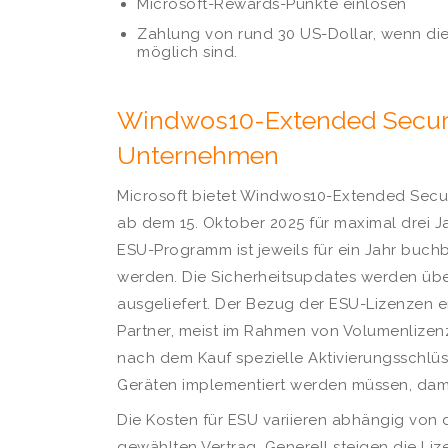
Microsoft-Rewards-Punkte einlösen
Zahlung von rund 30 US-Dollar, wenn die
möglich sind.
Windwos10-Extended Securi
Unternehmen
Microsoft bietet Windwos10-Extended Secu
ab dem 15. Oktober 2025 für maximal drei Ja
ESU-Programm ist jeweils für ein Jahr buchb
werden. Die Sicherheitsupdates werden üb
ausgeliefert. Der Bezug der ESU-Lizenzen er
Partner, meist im Rahmen von Volumenlizen
nach dem Kauf spezielle Aktivierungsschlüs
Geräten implementiert werden müssen, dam
Die Kosten für ESU variieren abhängig von
gewählten Vertrag. Generell steigen die Liz