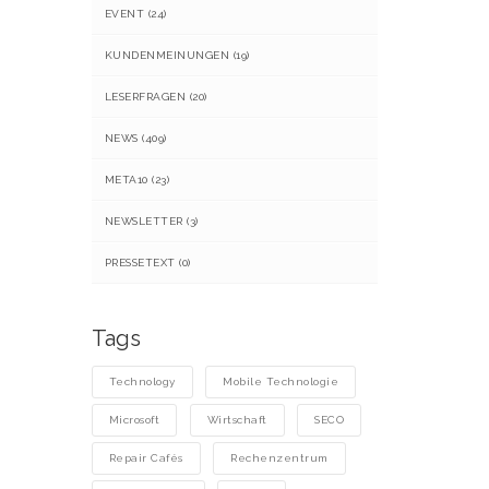
EVENT
(24)
KUNDENMEINUNGEN
(19)
LESERFRAGEN
(20)
NEWS
(409)
META10
(23)
NEWSLETTER
(3)
PRESSETEXT
(0)
Tags
Technology
Mobile Technologie
Microsoft
Wirtschaft
SECO
Repair Cafés
Rechenzentrum