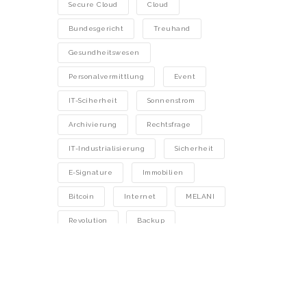
Secure Cloud
Cloud
Bundesgericht
Treuhand
Gesundheitswesen
Personalvermittlung
Event
IT-Sciherheit
Sonnenstrom
Archivierung
Rechtsfrage
IT-Industrialisierung
Sicherheit
E-Signature
Immobilien
Bitcoin
Internet
MELANI
Revolution
Backup
Blockchain
Brokersoftware
KI
Technologie
SaaS
Gesetz
Finanzdienstleister