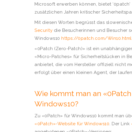
Microsoft erwerben können, bietet ‘0patch’ 
zusätzlichen Jahren kritischer Sicherheitsp
Mit diesen Worten begrüsst das slowenisch
Security
die Besucherinnen und Besucher se
Windows10
https://0patch.com/Win10.html
«0Patch (Zero-Patch)» ist ein unabhängiger
«Micro-Patches» für Sicherheitslücken in
anbietet, die vom Hersteller offiziell nicht 
erfolgt über einen kleinen Agent, der lauf
Wie kommt man an «0Patch (
Windows10?
Zu «0Patch» für Windows10 kommt man übe
«0Patch»-Website für Windows10
. Der Link
angebotenen «0Patch»-Versionen: