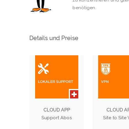
zu konzentrieren und glei
benötigen.
Details und Preise
SUPPORT ABOS
ONLIN
Für lokalen Support
Für e
stellen wir Ihnen drei
Sicherheitsanf
verschiedene Abos
ngen ode
zur Verfügung.
direkten ein
CLOUD APP
CLOUD A
der lokalen D
Support Abos
Site to Site
auf dem S
Details & Preise