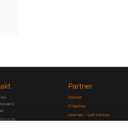
ise
takt
Partner
 AG
Partner
trasse 5
IT Partner
ar
Internet / VoIP Partner
500 11 00
SecureMail Partner
)meta10.com