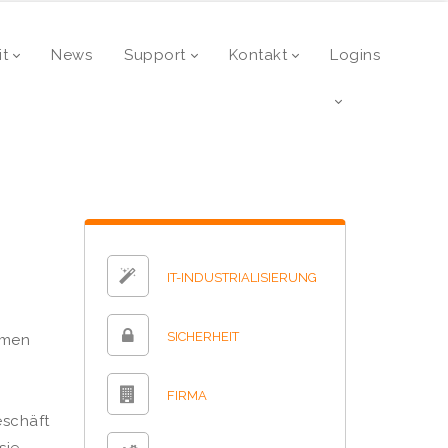
it
News
Support
Kontakt
Logins
IT-INDUSTRIALISIERUNG
SICHERHEIT
hmen
FIRMA
eschäft