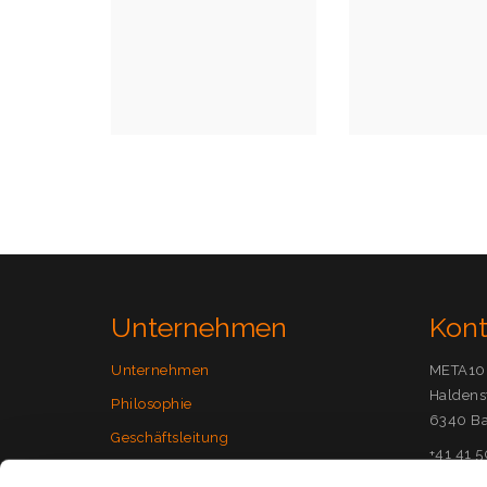
Details & Pre
Unternehmen
Kon
Unternehmen
META10
Haldens
Philosophie
6340 Ba
Geschäftsleitung
+41 41 
Jobs
info(at