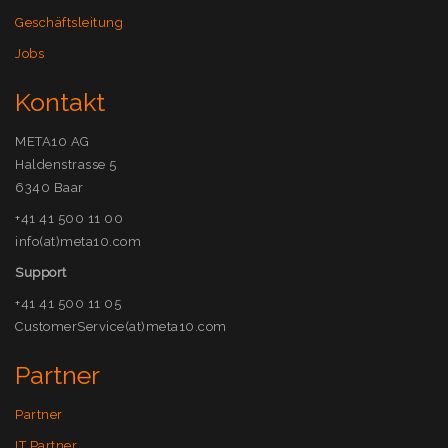
Geschäftsleitung
Jobs
Kontakt
META10 AG
Haldenstrasse 5
6340 Baar
+41 41 500 11 00
info(at)meta10.com
Support
+41 41 500 11 05
CustomerService(at)meta10.com
Partner
Partner
IT Partner