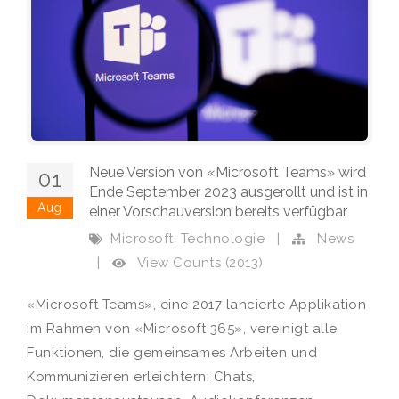
Neue Version von «Microsoft Teams» wird
01
Ende September 2023 ausgerollt und ist in
Aug
einer Vorschauversion bereits verfügbar
,
Microsoft
Technologie
|
News
View Counts (2013)
|
«Microsoft Teams», eine 2017 lancierte Applikation
im Rahmen von «Microsoft 365», vereinigt alle
Funktionen, die gemeinsames Arbeiten und
Kommunizieren erleichtern: Chats,