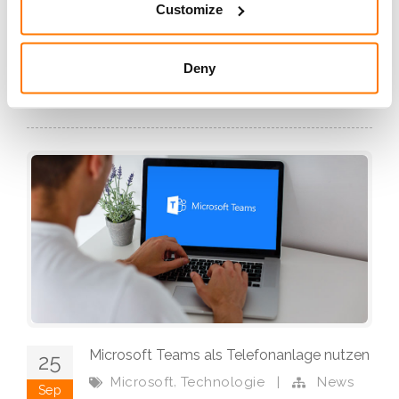
Programm an, das noch bis zum 10. Oktober 2026
Customize
läuft. Dann wird endgültig Schluss sein.
Deny
weiterlesen
Microsoft Teams als Telefonanlage nutzen
25
,
Microsoft
Technologie
|
News
Sep