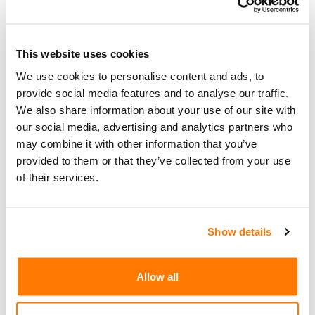
Der erweiterte Support für den Windows
31
Server 2012 R2 ist am 10. Oktober 2023
This website uses cookies
Okt
eingestellt worden: Jetzt läuft noch ein
Extended Security Update (ESU)-
We use cookies to personalise content and ads, to
Programm
provide social media features and to analyse our traffic.
We also share information about your use of our site with
View
Microsoft
|
News
|
our social media, advertising and analytics partners who
Counts (1892)
may combine it with other information that you’ve
provided to them or that they’ve collected from your use
Der erweiterte Support für den Windows Server
of their services.
2012 R2 ist am 10. Oktober 2023 abgelaufen. Das
bedeutet: Microsoft hat die Lieferung von
regulären Sicherheitsupdates für diesen Server
Show details
eingestellt. Um die verbleibenden Nutzerinnen und
Nutzer dieses am 25. November 2013 lancierten
Allow all
Produkts vor Sicherheitsrisiken zu schützen, bietet
Microsoft ein Extended Security Update (ESU)