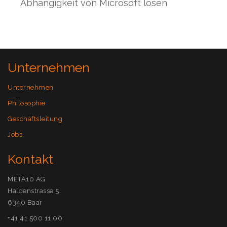
Abhängigkeit von Microsoft lösen
Si
Unternehmen
Unternehmen
Philosophie
Geschäftsleitung
Jobs
Kontakt
META10 AG
Haldenstrasse 5
6340 Baar
+41 41 500 11 00