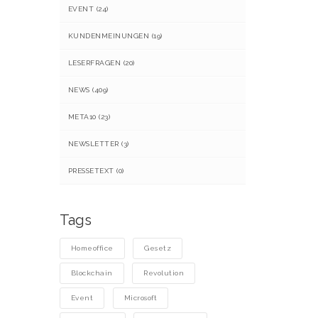
EVENT
(24)
KUNDENMEINUNGEN
(19)
LESERFRAGEN
(20)
NEWS
(409)
META10
(23)
NEWSLETTER
(3)
PRESSETEXT
(0)
Tags
Homeoffice
Gesetz
Blockchain
Revolution
Event
Microsoft