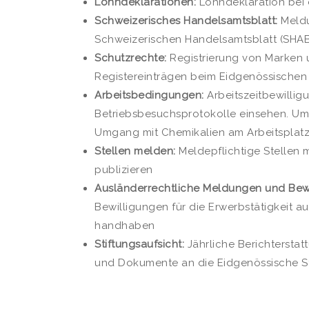
Lohndeklarationen:
Lohndeklaration bei 
Schweizerisches Handelsamtsblatt:
Meldu
Schweizerischen Handelsamtsblatt (SHAB
Schutzrechte:
Registrierung von Marken 
Registereinträgen beim Eidgenössischen I
Arbeitsbedingungen:
Arbeitszeitbewillig
Betriebsbesuchsprotokolle einsehen. Ums
Umgang mit Chemikalien am Arbeitsplatz
Stellen melden:
Meldepflichtige Stellen 
publizieren
Ausländerrechtliche Meldungen und Bewi
Bewilligungen für die Erwerbstätigkeit au
handhaben
Stiftungsaufsicht:
Jährliche Berichterstatt
und Dokumente an die Eidgenössische Sti