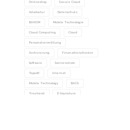
Onlineshop
Secure Cloud
Advokatur
Datenschutz
BAKOM
Mobile Technologie
Cloud Computing
Cloud
Personalvermittlung
Archivierung
Finanzdienstleister
Software
Sonnenstrom
Topsoft
Internet
Mobile Technology
BACS
Treuhand
E-Signature
Gesundheitswesen
Immobilien
Repair Cafés
Rechenzentrum
Technology
ESAF
SECO