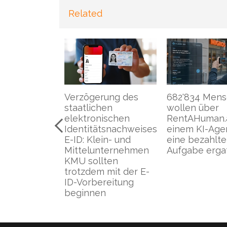
Related
re Wert des
Verzögerung des
682'834 Men
 sind der
staatlichen
wollen über
of Work» und
elektronischen
RentAHuman.a
renzung
Identitätsnachweises
einem KI-Age
nzahl auf 21
E-ID: Klein- und
eine bezahlte
n Bitcoins
Mittelunternehmen
Aufgabe erga
KMU sollten
trotzdem mit der E-
ID-Vorbereitung
beginnen