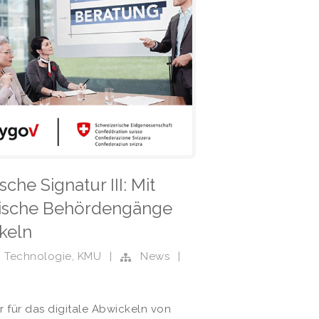
che Signatur III: Mit
nische Behördengänge
keln
,
Technologie
,
KMU
|
News
|
r für das digitale Abwickeln von