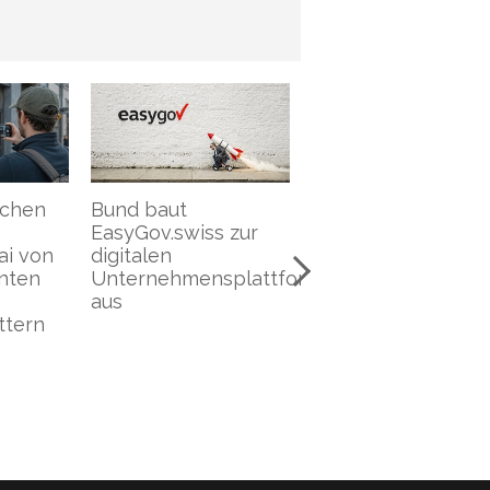
schen
Bund baut
Immer mehr
EasyGov.swiss zur
Schweizer KMU
i von
digitalen
nutzen Künstliche
nten
Unternehmensplattform
Intelligenz. Sie
aus
vernachlässigen
ttern
dabei aber
mehrheitlich den
Datenschutz