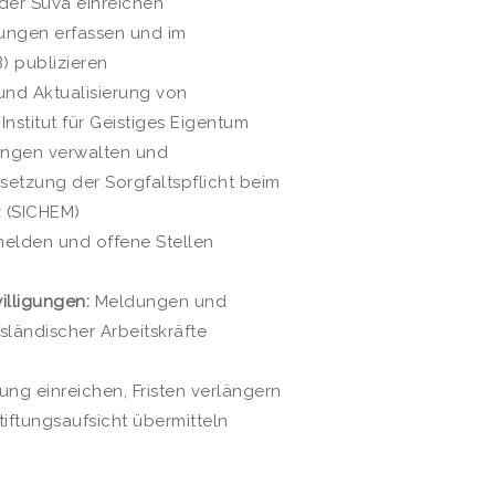
der Suva einreichen
ngen erfassen und im
) publizieren
und Aktualisierung von
nstitut für Geistiges Eigentum
ungen verwalten und
etzung der Sorgfaltspflicht beim
 (SICHEM)
melden und offene Stellen
lligungen:
Meldungen und
sländischer Arbeitskräfte
ung einreichen, Fristen verlängern
ftungsaufsicht übermitteln