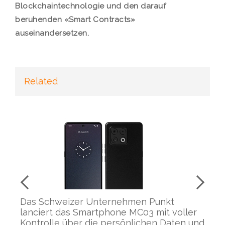
Blockchaintechnologie und den darauf
beruhenden «Smart Contracts»
auseinandersetzen.
Related
Das Schweizer Unternehmen Punkt
Cy
e
lanciert das Smartphone MC03 mit voller
S
Kontrolle über die persönlichen Daten und