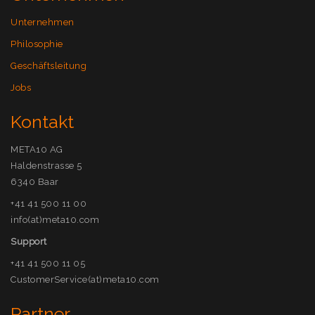
Unternehmen
Philosophie
Geschäftsleitung
Jobs
Kontakt
META10 AG
Haldenstrasse 5
6340 Baar
+41 41 500 11 00
info(at)meta10.com
Support
+41 41 500 11 05
CustomerService(at)meta10.com
Partner