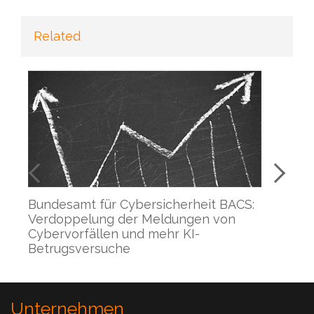
Related
h
Bundesamt für Cybersicherheit BACS:
Cl
rm
Verdoppelung der Meldungen von
gl
Cybervorfällen und mehr KI-
Betrugsversuche
Unternehmen