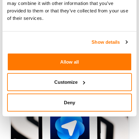
may combine it with other information that you’ve
Oktober 2025 und fährt fort: «Bis jetzt greifen
provided to them or that they’ve collected from your use
Künstiche Intelligenz(KI)-Unternehmen die
of their services.
Informationen von Verlagen, Online-Foren und
Bloggern ohne Gegenleistung ab. Neue
technische Lösungen sollen Websites schützen
Show details
und den Website-Betreibern zu ihrem Recht
verhelfen.»
Allow all
weiterlesen
Customize
Deny