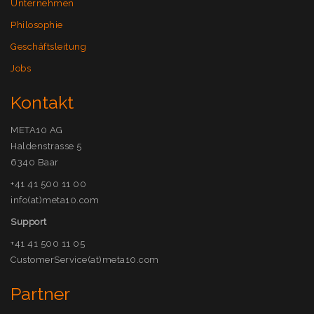
Unternehmen
Philosophie
Geschäftsleitung
Jobs
Kontakt
META10 AG
Haldenstrasse 5
6340 Baar
+41 41 500 11 00
info(at)meta10.com
Support
+41 41 500 11 05
CustomerService(at)meta10.com
Partner