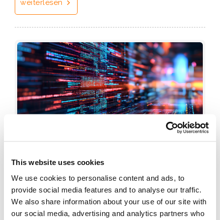
weiterlesen
Gegen die Datenraubzüge der KI-
08
This website uses cookies
Unternehmen wird mächtig aufgerüstet
Jan
View Counts (1521)
We use cookies to personalise content and ads, to
KI
|
provide social media features and to analyse our traffic.
«Neue Technologie soll ihrem Raubzug ein Ende
We also share information about your use of our site with
our social media, advertising and analytics partners who
bereiten», titelt die «Neue Zürcher Zeitung» am 31.