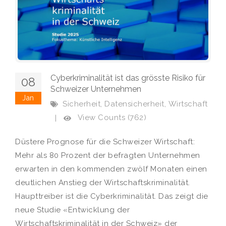
Cyberkriminalität ist das grösste Risiko für
08
Schweizer Unternehmen
Jan
,
,
Sicherheit
Datensicherheit
Wirtschaft
View Counts (762)
|
Düstere Prognose für die Schweizer Wirtschaft:
Mehr als 80 Prozent der befragten Unternehmen
erwarten in den kommenden zwölf Monaten einen
deutlichen Anstieg der Wirtschaftskriminalität.
Haupttreiber ist die Cyberkriminalität. Das zeigt die
neue Studie «Entwicklung der
Wirtschaftskriminalität in der Schweiz» der