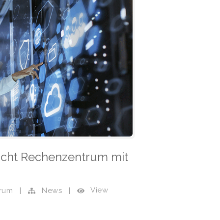
cht Rechenzentrum mit
View
rum
|
News
|