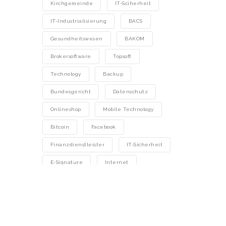
Kirchgemeinde
IT-Sciherheit
IT-Industrialisierung
BACS
Gesundheitswesen
BAKOM
Brokersoftware
Topsoft
Technology
Backup
Bundesgericht
Datenschutz
Onlineshop
Mobile Technology
Bitcoin
Facebook
Finanzdienstleister
IT-Sicherheit
E-Signature
Internet
Phishing
ESAF
Sonnenstrom
Gesetz
Cloud Computing
Homeoffice