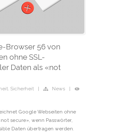
me-Browser 56 von
ten ohne SSL-
ler Daten als «not
,
heit
Sicherheit
|
News
|
zeichnet Google Webseiten ohne
not secure», wenn Passwörter,
sible Daten übertragen werden.