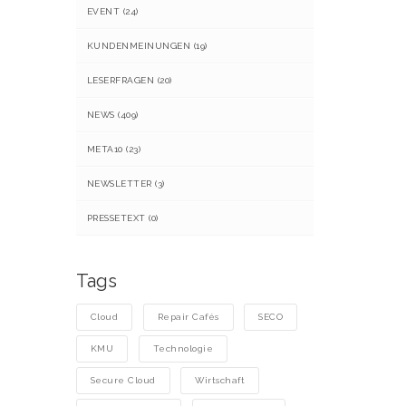
EVENT
(24)
KUNDENMEINUNGEN
(19)
LESERFRAGEN
(20)
NEWS
(409)
META10
(23)
NEWSLETTER
(3)
PRESSETEXT
(0)
Tags
Cloud
Repair Cafés
SECO
KMU
Technologie
Secure Cloud
Wirtschaft