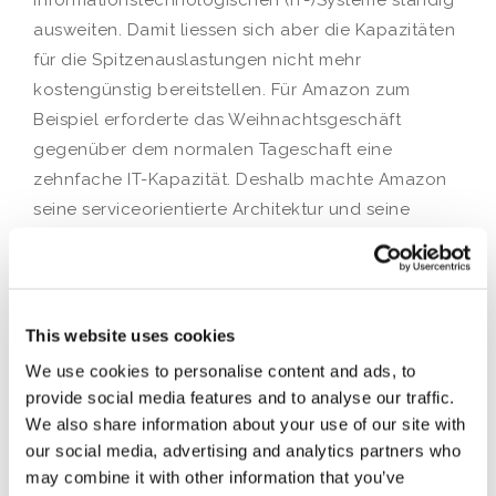
informationstechnologischen (IT-)Systeme ständig
ausweiten. Damit liessen sich aber die Kapazitäten
für die Spitzenauslastungen nicht mehr
kostengünstig bereitstellen. Für Amazon zum
Beispiel erforderte das Weihnachtsgeschäft
gegenüber dem normalen Tageschaft eine
zehnfache IT-Kapazität. Deshalb machte Amazon
seine serviceorientierte Architektur und seine
elektronisierten Dienste zu einem Produkt und
verkaufte dieses als Cloud-Computing gegen
aussen. Bei Spitzenauslastungen wurden dann die
notwendigen IT-Kapazitäten von Amazon aus der
This website uses cookies
eigenen Cloud geholt. Amazon ist heute weltweit
We use cookies to personalise content and ads, to
der grösste Anbieter von Cloud-Computing.
provide social media features and to analyse our traffic.
Ähnlich verlief es bei den andern Internetgiganten
We also share information about your use of our site with
wie Google oder Yahoo.
our social media, advertising and analytics partners who
may combine it with other information that you’ve