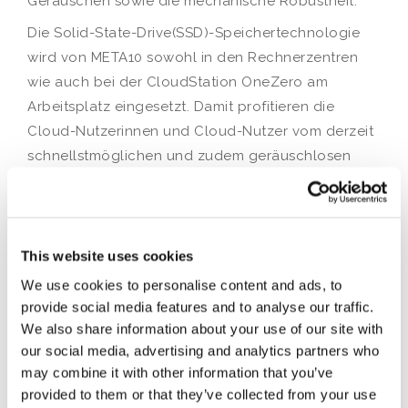
Geräuschen sowie die mechanische Robustheit.
Die Solid-State-Drive(SSD)-Speichertechnologie
wird von META10 sowohl in den Rechnerzentren
wie auch bei der CloudStation OneZero am
Arbeitsplatz eingesetzt. Damit profitieren die
Cloud-Nutzerinnen und Cloud-Nutzer vom derzeit
schnellstmöglichen und zudem geräuschlosen
Starten und Arbeiten. Der
Geschwindigkeitsunterschied zwischen der
herkömmlichen und der SSD-Speichertechnologie
beläuft sich je nach Anwendung zwischen dem
This website uses cookies
Faktor zehn bis hundert.
We use cookies to personalise content and ads, to
provide social media features and to analyse our traffic.
We also share information about your use of our site with
Related
our social media, advertising and analytics partners who
may combine it with other information that you’ve
provided to them or that they’ve collected from your use