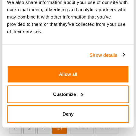
,
,
We also share information about your use of our site with
Microsoft
Mobile Technology
Tipp
|
our social media, advertising and analytics partners who
View Counts (5628)
News
|
may combine it with other information that you’ve
provided to them or that they’ve collected from your use
Die im Apple Store und im Android Store
of their services.
erhältliche kostenlose App läuft auf Mac,
Smartphones und Tablets mit iOS und Android.
Diese App ersetzt die bisherigen Remote Desktop
Show details
Apps anderer Hersteller wie z.B. iTap RDP,
PocketCloud, usw.
Allow all
weiterlesen
Customize
Deny
Seite 5 von 5
Erste
zurück
1
2
3
4
[5]
weiter
letzte