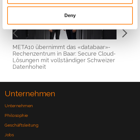
Deny
META10 übernimmt das «databaar»-
Fa
Rechenzentrum in Baar: Secure Cloud-
An
Lösungen mit vollständiger Schweizer
«’
Datenhoheit
Unternehmen
Unternehmen
Philosophie
Geschäftsleitung
Jobs