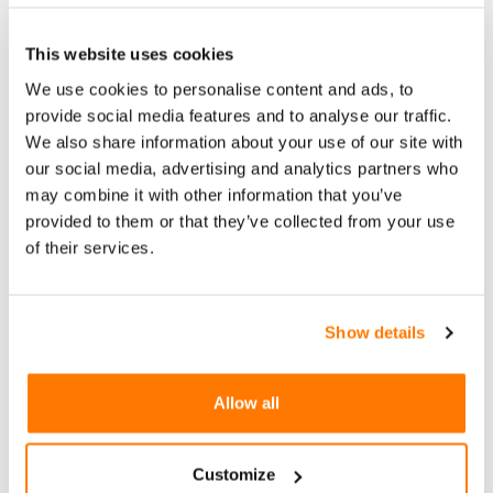
Mittels der erprobten Lösung für Kirchgemeinden
in der Secure Cloud stehen stets alle Programme
This website uses cookies
und gesicherten Daten von überall her übers
We use cookies to personalise content and ads, to
Internet mit dem PC, Mac, Tablet oder Smartphone
provide social media features and to analyse our traffic.
zur Verfügung. Der Zugriff erfolgt verschlüsselt.
We also share information about your use of our site with
our social media, advertising and analytics partners who
Das dezentrale Arbeiten ist vollkommen sicher. Die
may combine it with other information that you’ve
Kirchgemeinde braucht sich nicht mehr um die
provided to them or that they’ve collected from your use
Informationstechnologie zu kümmern. Alle
of their services.
Programmupdates, Backups, Sicherungen und
Installationen erfolgen durch den Secure Cloud-
Anbieter META10.
Show details
Related
Allow all
Customize