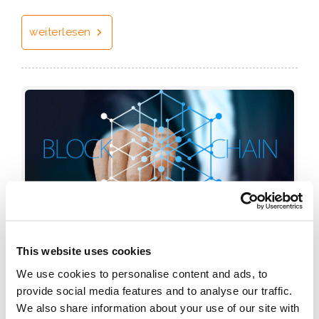
weiterlesen
Serie über Bitcoin V: Die Blockchain
This website uses cookies
16
elektrisiert die Finanzindustrie
We use cookies to personalise content and ads, to
Jun
,
Blockchain
Technologie
|
News
provide social media features and to analyse our traffic.
View Counts (5745)
|
We also share information about your use of our site with