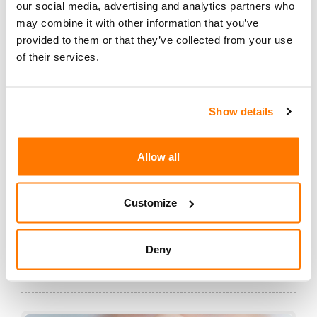
our social media, advertising and analytics partners who
Bitcoin ist ein globales virtuelles Zahlungssystem
may combine it with other information that you’ve
provided to them or that they’ve collected from your use
und gleichzeitig der Name für eine digitale
of their services.
Geldeinheit. Interessant dabei ist vor allem die
hinter Bitcoin steckende Blockchain-Technologie.
Diese begeistert namentlich die globale
Show details
Finanzindustrie. In diesem Bereich werden schon
fast tagtäglich Blockchain-Konferenzen
abgehalten oder aufregende Blockchain-Studien
Allow all
veröffentlicht. Fragt sich, ob die Blockchain-Hype
es tatsächlich in sich hat, die Finanzbranche
Customize
grundlegend zu verändern und voranzub...
Deny
weiterlesen