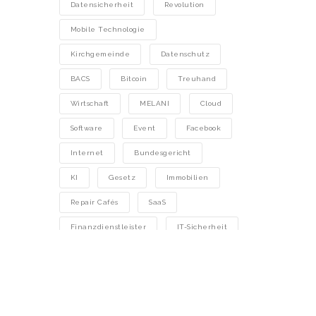
Datensicherheit
Revolution
Mobile Technologie
Kirchgemeinde
Datenschutz
BACS
Bitcoin
Treuhand
Wirtschaft
MELANI
Cloud
Software
Event
Facebook
Internet
Bundesgericht
KI
Gesetz
Immobilien
Repair Cafés
SaaS
Finanzdienstleister
IT-Sicherheit
Rechtsfrage
Secure Cloud
Technologie
Mobile Technology
Digitalisierung
E-Signature