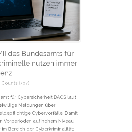
/II des Bundesamts für
kriminelle nutzen immer
genz
 Counts (707)
samt für Cybersicherheit BACS laut
eiwillige Meldungen über
ldepflichtige Cybervorfälle. Damit
en Vorperioden auf hohem Niveau
im Bereich der Cyberkriminalität: