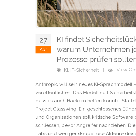
KI findet Sicherheitslü
27
warum Unternehmen jet
Apr
Prozesse prüfen sollte
,
View Cou
KI
IT-Sicherheit
|
Anthropic will sein neues KI-Sprachmodell 
veröffentlichen. Das Modell soll Sicherheits
dass es auch Hackern helfen könnte. Statt
Project Glasswing: Ein geschlossenes Bün
und Organisationen soll kritische Software
schliessen, bevor Angreifer nachziehen. Die
Labs und weniger skrupellose Akteure diese