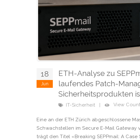
ETH-Analyse zu SEPPmai
18
laufendes Patch-Mana
Jun
Sicherheitsprodukten is
View Counts
IT-Sicherheit
|
Eine an der ETH Zürich abgeschlossene Mas
Schwachstellen im Secure E-Mail Gateway v
trägt den Titel «Breaking SEPPmail: A Case 