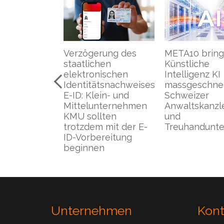
rung des
META10 bringt die
Das Bundesam
hen
Künstliche
Cybersicherhe
ischen
Intelligenz KI
BACS warnt: E
tsnachweises
massgeschneidert in
Passwort für 
in- und
Schweizer
Konten birgt
nternehmen
Anwaltskanzleien
Risiken
lten
und
 mit der E-
Treuhandunternehmen
reitung
n
Unternehmen
Kon