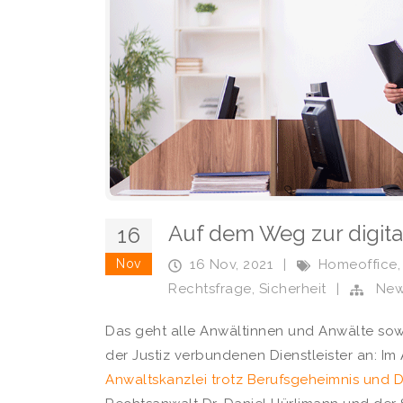
Auf dem Weg zur digita
16
Nov
16 Nov, 2021
|
Homeoffice
Rechtsfrage
,
Sicherheit
|
Ne
Das geht alle Anwältinnen und Anwälte so
der Justiz verbundenen Dienstleister an: Im A
Anwaltskanzlei trotz Berufsgeheimnis und 