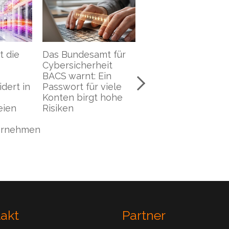
t für
ETH-Analyse zu
Halbjahresbericht
it
SEPPmail zeigt, wie
2025/II des
in
wichtig laufendes
Bundesamts für
viele
Patch-Management
Cybersicherheit:
 hohe
bei
Cyberkriminelle
Sicherheitsprodukten
nutzen immer meh
ist
Künstliche
Intelligenz
takt
Partner