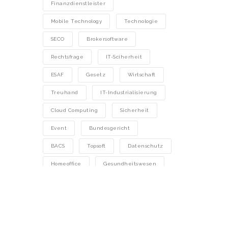
Finanzdienstleister
Mobile Technology
Technologie
SECO
Brokersoftware
Rechtsfrage
IT-Sciherheit
ESAF
Gesetz
Wirtschaft
Treuhand
IT-Industrialisierung
Cloud Computing
Sicherheit
Event
Bundesgericht
BACS
Topsoft
Datenschutz
Homeoffice
Gesundheitswesen
Repair Cafés
Advokatur
Rechenzentrum
Internet
Technology
SaaS