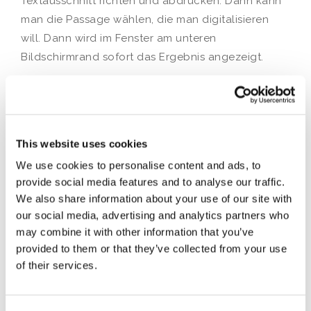
Textausschnitt richten und abdrücken. Dann kann
man die Passage wählen, die man digitalisieren
will. Dann wird im Fenster am unteren
Bildschirmrand sofort das Ergebnis angezeigt.
Den Text kann man dann über den Befehl «Text
kopieren» in die Zwischenablage des
Smartphones kopieren und wie jeden
zwischengelagerten Text auf dem Smartphone
This website uses cookies
beliebig weiterverwenden. Die zweite Möglichkeit:
We use cookies to personalise content and ads, to
Den Text mit dem Befehl «Auf Computer kopieren»
provide social media features and to analyse our traffic.
in die Zwischenablage eines mit dem Internet
We also share information about your use of our site with
verbundenen Computers senden. Der Chrome-
our social media, advertising and analytics partners who
Browser dieses Computers muss mit dem gleichen
may combine it with other information that you’ve
provided to them or that they’ve collected from your use
Google-Konto angemeldet sein wie das
of their services.
Smartphone. Auch auf dem Computer kann dann
der Text wie jeder zwischengelagerte Text beliebig
weiterverwendet werden.