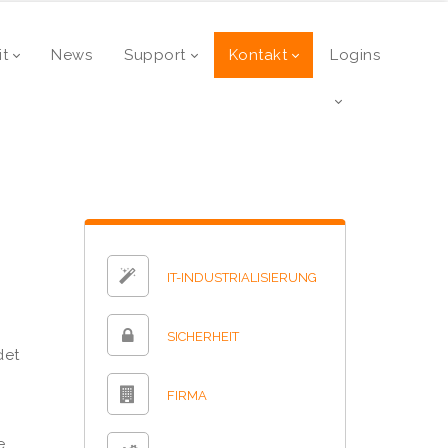
it
News
Support
Kontakt
Logins
IT-INDUSTRIALISIERUNG
SICHERHEIT
det
FIRMA
e