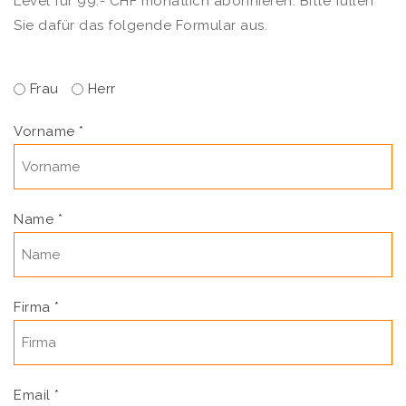
Level für 99.- CHF monatlich abonnieren. Bitte füllen
Sie dafür das folgende Formular aus.
Frau
Herr
Vorname
*
Name
*
Firma
*
Email
*