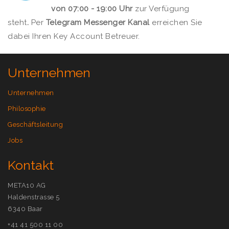
von 07:00 - 19:00 Uhr
zur Verfügung
steht
.
Per
Telegram Messenger Kanal
erreichen Sie
dabei Ihren Key Account Betreuer.
Unternehmen
Unternehmen
Philosophie
Geschäftsleitung
Jobs
Kontakt
META10 AG
Haldenstrasse 5
6340 Baar
+41 41 500 11 00